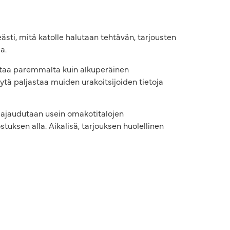
keästi, mitä katolle halutaan tehtävän, tarjousten
a.
uttaa paremmalta kuin alkuperäinen
yytä paljastaa muiden urakoitsijoiden tietoja
hin ajaudutaan usein omakotitalojen
uksen alla. Aikalisä, tarjouksen huolellinen