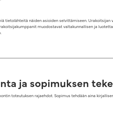
ä tietolähteitä näiden asioiden selvittämiseen. Urakoitsijan v
 urakoitsijakumppanit muodostavat valtakunnallisen ja luotett
.
alinta ja sopimuksen te
ntin toteutuksen rajaehdot. Sopimus tehdään aina kirjallisena 