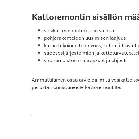
Kattoremontin sisällön määr
vesikatteen materiaalin valinta
pohjarakenteiden uusimisen laajuus
katon tekninen toimivuus, kuten riittävä t
sadevesijärjestelmien ja kattoturvatuotte
viranomaisten määräykset ja ohjeet
Ammattilainen osaa arvioida, mitä vesikatto tod
perustan onnistuneelle kattoremontille.