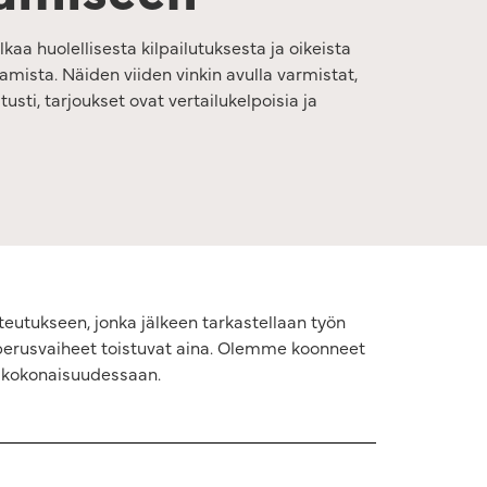
aa huolellisesta kilpailutuksesta ja oikeista
tamista. Näiden viiden vinkin avulla varmistat,
usti, tarjoukset ovat vertailukelpoisia ja
oteutukseen, jonka jälkeen tarkastellaan työn
t perusvaiheet toistuvat aina. Olemme koonneet
n kokonaisuudessaan.