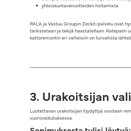
yhteiskuntavelvoitteiden hoitamista
RALA ja Vastuu Groupin Zeckit-palvelu ovat hyvi
tarkistetaan ja tekijä haastatellaan. Katepalin
kattoremontin eri vaiheisiin on turvallista lähteä
3. Urakoitsijan v
Luotettavan urakoitsijan löydyttyä sovitaan remo
vuorovaikutuksessa.
Sopimuksesta tulisi löytyä: