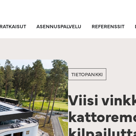
RATKAISUT
ASENNUSPALVELU
REFERENSSIT
TIETOPANKKI
Viisi vink
kattorem
kilpailut