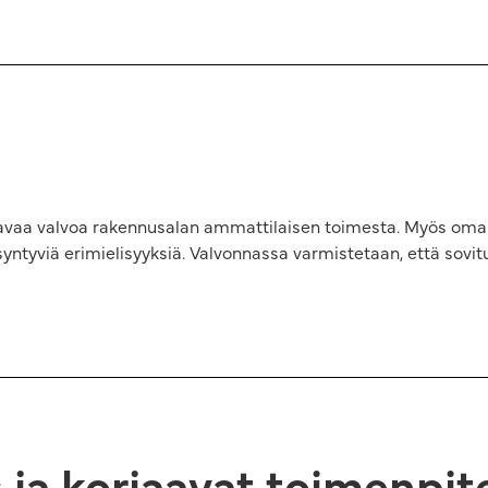
tavaa valvoa rakennusalan ammattilaisen toimesta. Myös oma
yviä erimielisyyksiä. Valvonnassa varmistetaan, että sovitut
 ja korjaavat toimenpit