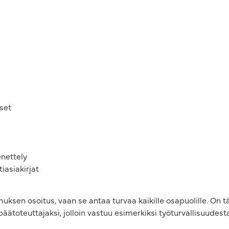
kset
enettely
iasiakirjat
ksen osoitus, vaan se antaa turvaa kaikille osapuolille. On tä
toteuttajaksi, jolloin vastuu esimerkiksi työturvallisuudesta 