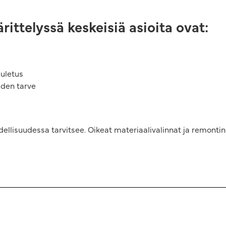
ittelyssä keskeisiä asioita ovat:
uuletus
iden tarve
ellisuudessa tarvitsee. Oikeat materiaalivalinnat ja remontin