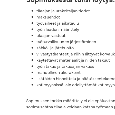
tilaajan ja urakoitsijan tiedot
maksuehdot
työvaiheet ja aikataulu
työn laadun määrittely
tilaajan vastuut
työturvallisuuden järjestäminen
sähkö- ja jätehuolto
viivästystilanteet ja niihin liittyvät korvau
käytettävät materiaalit ja niiden takuut
työn takuu ja takuuajan vakuus
mahdollinen aliurakointi
lisätöiden hinnoittelu ja päätöksentekom
kotimyynnissä lain edellyttämät kotimyynt
Sopimuksen tarkka määrittely ei ole epäluottamu
sopimusehtoa tilaaja voidaan katsoa työmaan pää