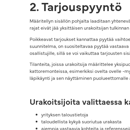
2. Tarjouspyyntö
Määritellyn sisällön pohjalta laaditaan yhtenevä 
rajat eivät jää yksittäisen urakoitsijan tulkinn
Poikkeavat tarjoukset kannattaa pyytää vaihtoe
suunnitelma, on suositeltavaa pyytää vastaava ta
osallistujille, sillä se voi vaikuttaa tarjousten si
Tilanteita, joissa urakoitsija määrittelee yksipu
kattoremonteissa, esimerkiksi ovelta ovelle -m
läpikäynti ja sen näyttäminen puolueettomalle a
Urakoitsijoita valittaessa
yrityksen taloustietoja
taloudellista kykyä suoriutua urakasta
aiempia vastaavia kohteita ja referenssej