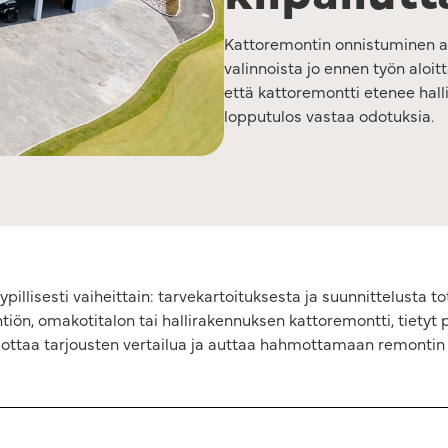
Kattoremontin onnistuminen alk
valinnoista jo ennen työn aloit
että kattoremontti etenee hallit
lopputulos vastaa odotuksia.
illisesti vaiheittain: tarvekartoituksesta ja suunnittelusta t
htiön, omakotitalon tai hallirakennuksen kattoremontti, tiety
elpottaa tarjousten vertailua ja auttaa hahmottamaan remonti