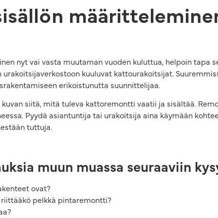
sisällön määrittelemine
inen nyt vai vasta muutaman vuoden kuluttua, helpoin tapa sel
n urakoitsijaverkostoon kuuluvat kattourakoitsijat. Suuremmi
rakentamiseen erikoistunutta suunnittelijaa.
kuvan siitä, mitä tuleva kattoremontti vaatii ja sisältää. Rem
ssa. Pyydä asiantuntija tai urakoitsija aina käymään kohtee
nestään tuttuja.
auksia muun muassa seuraaviin kys
akenteet ovat?
i riittääkö pelkkä pintaremontti?
taa?