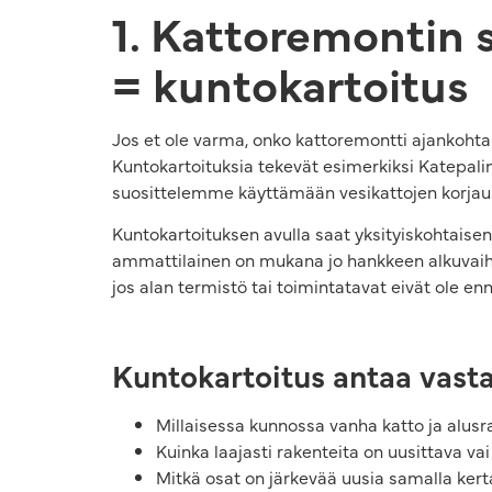
1. Kattoremontin 
= kuntokartoitus
Jos et ole varma, onko kattoremontti ajankohta
Kuntokartoituksia tekevät esimerkiksi Katepali
suosittelemme käyttämään vesikattojen korjaus
Kuntokartoituksen avulla saat yksityiskohtaisen 
ammattilainen on mukana jo hankkeen alkuvaihee
jos alan termistö tai toimintatavat eivät ole en
Kuntokartoitus antaa vast
Millaisessa kunnossa vanha katto ja alusr
Kuinka laajasti rakenteita on uusittava va
Mitkä osat on järkevää uusia samalla ker