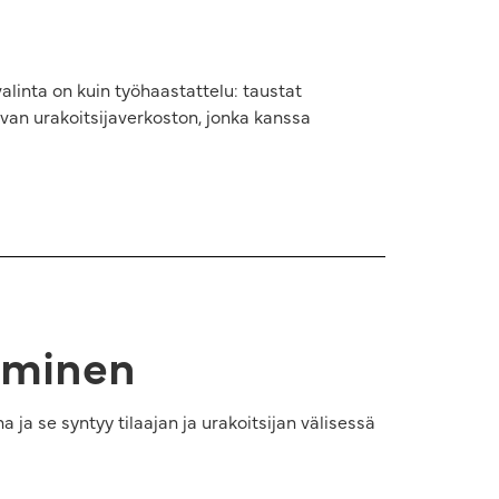
alinta on kuin työhaastattelu: taustat
avan urakoitsijaverkoston, jonka kanssa
keminen
ja se syntyy tilaajan ja urakoitsijan välisessä