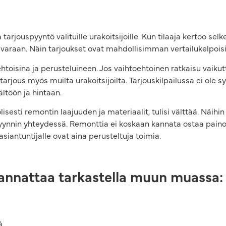
tarjouspyyntö valituille urakoitsijoille. Kun tilaaja kertoo sel
an varaan. Näin tarjoukset ovat mahdollisimman vertailukelpoisi
htoisina ja perusteluineen. Jos vaihtoehtoinen ratkaisu vaik
rjous myös muilta urakoitsijoilta. Tarjouskilpailussa ei ole s
sältöön ja hintaan.
olisesti remontin laajuuden ja materiaalit, tulisi välttää. Näi
yynnin yhteydessä. Remonttia ei koskaan kannata ostaa painost
siantuntijalle ovat aina perusteltuja toimia.
 kannattaa tarkastella muun muassa:
ä