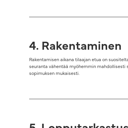
4. Rakentaminen
Rakentamisen aikana tilaajan etua on suositel
seuranta vähentää myöhemmin mahdollisesti synt
sopimuksen mukaisesti.
5. Lopputarkastus