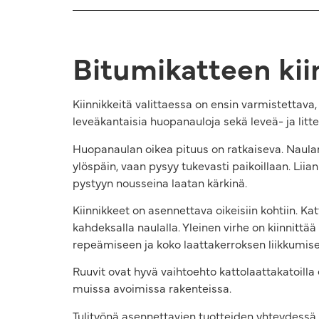
Bitumikatteen kii
Kiinnikkeitä valittaessa on ensin varmistettava,
leveäkantaisia huopanauloja sekä leveä- ja litte
Huopanaulan oikea pituus on ratkaiseva. Naula
ylöspäin, vaan pysyy tukevasti paikoillaan. Liia
pystyyn nousseina laatan kärkinä.
Kiinnikkeet on asennettava oikeisiin kohtiin. Kat
kahdeksalla naulalla. Yleinen virhe on kiinnittää l
repeämiseen ja koko laattakerroksen liikkumis
Ruuvit ovat hyvä vaihtoehto kattolaattakatoilla e
muissa avoimissa rakenteissa.
Tulityönä asennettavien tuotteiden yhteydessä 