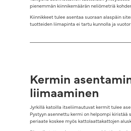
pienemmän kiinnikemäärän neliömetriä kohden,
Kiinnikkeet tulee asentaa suoraan alaspäin siten,
tuotteiden liimapinta ei tartu kunnolla ja vuotor
Kermin asentamin
liimaaminen
Jyrkillä katoilla itseliimautuvat kermit tulee a
Pystyyn asennettu kermi on helpompi kiristää 
periaate koskee myös kattolaattakattojen alus