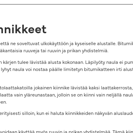
nnikkeet
 että ne soveltuvat ulkokäyttöön ja kyseiselle alustalle. Bitu
äkantaisia ruuveja tai ruuvin ja prikan yhdistelmiä.
n kärjen tulee lävistää alusta kokonaan. Läpilyöty naula ei
n lyhyt naula voi nostaa päälle limitetyn bitumikatteen irti al
tolaattakatoilla jokainen kiinnike lävistää kaksi laattakerrosta,
aatta vain yläreunastaan, jolloin se on kiinni vain neljällä naula
een.
rityisesti silloin, kun ei haluta kiinnikkeiden näkyvän aluslaud
voidaan käyttää myös ruuvin ja prikan yhdistelmää. Tämä kiinn