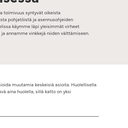
ja toimivuus syntyvät oikeista
sista pohjatöistä ja asennusohjeiden
elissa käymme läpi yleisimmät virheet
 ja annamme vinkkejä niiden välttämiseen.
ioida muutamia keskeisiä asioita. Huolellisella
 aina huolella, sillä katto on yksi