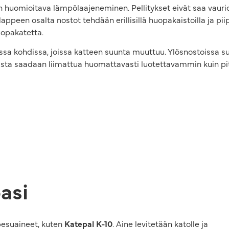
on huomioitava lämpölaajeneminen. Pellitykset eivät saa vauri
ppeen osalta nostot tehdään erillisillä huopakaistoilla ja piipu
uopakatetta.
issa kohdissa, joissa katteen suunta muuttuu. Ylösnostoissa su
kaista saadaan liimattua huomattavasti luotettavammin kuin p
asi
pesuaineet, kuten
Katepal K-10
. Aine levitetään katolle ja