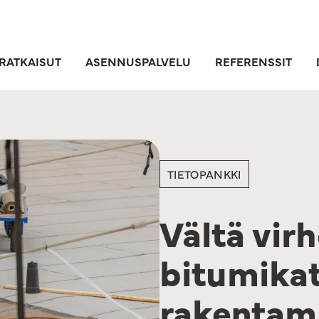
RATKAISUT
ASENNUSPALVELU
REFERENSSIT
TIETOPANKKI
Vältä vir
bitumika
rakentam