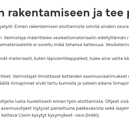
 rakentamiseen ja tee 
hjatyöt. Ennen rakentamisen aloittamista selvitä ainakin seura
n. Valmistaja määrittelee vesikattomateriaalin edellyttämän 
temateriaaleille ei sovellu mikä tahansa kaltevuus. Vesikatema
tyvät materiaalit, kuten läpivientikappaleet, tulee aina valita
nteet. Valmistajat ilmoittavat katteiden asennusvaatimukset e
 säällä liimapinnat eivät tartu kunnolla ja sateen aikana liimap
hjeita lueta huolellisesti ennen työn aloittamista. Ohjeet sisäl
 asennusohjeet löytyvät painettuina pakkauksista sekä laajem
 kattava Usein kysytyt kysymykset -osio (linkki).