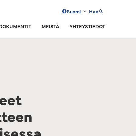
Suomi
Hae
DOKUMENTIT
MEISTÄ
YHTEYSTIEDOT
heet
tteen
isessa