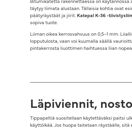
Bitumikatetta rakennettaessa on käytännössä ain
täytyy liimata alustaan. Tällaisia kohtia ovat esi
päätyräystäät ja jiirit.
Katepal K-36 -tiivistyslii
sopiva tuote.
Liiman oikea kerrosvahvuus on 0,5–1 mm. Liiall
lopputulosta, vaan voi kuumalla säällä vaurioit
pintakerrosta liuottimen haihtuessa liian nopeas
Läpiviennit, nosto
Tippapeltiä suositellaan käytettäväksi paitsi u
käyttöikää. Jos huopa taitetaan räystäälle, sitä