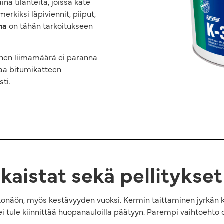
a tilanteita, joissa kate
merkiksi läpiviennit, piiput,
ma
on tähän tarkoitukseen
inen liimamäärä ei paranna
taa bitumikatteen
ti.
kaistat sekä pellitykset
lkonäön, myös kestävyyden vuoksi. Kermin taittaminen jyrkän k
 ei tule kiinnittää huopanauloilla päätyyn. Parempi vaihtoehto 