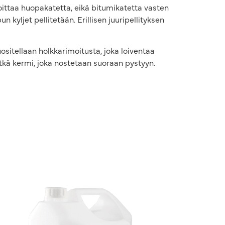
oittaa huopakatetta, eikä bitumikatetta vasten
n kyljet pellitetään. Erillisen juuripellityksen
ositellaan holkkarimoitusta, joka loiventaa
itkä kermi, joka nostetaan suoraan pystyyn.