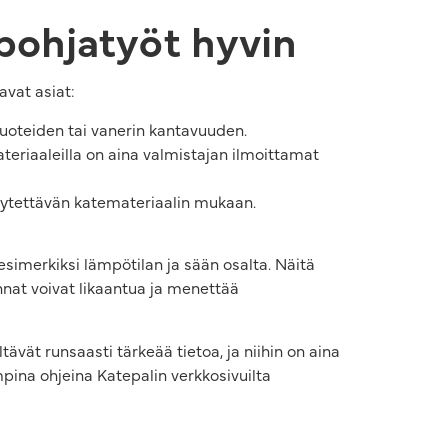
pohjatyöt hyvin
avat asiat:
ruoteiden tai vanerin kantavuuden.
teriaaleilla on aina valmistajan ilmoittamat
 käytettävän katemateriaalin mukaan.
simerkiksi lämpötilan ja sään osalta. Näitä
innat voivat likaantua ja menettää
tävät runsaasti tärkeää tietoa, ja niihin on aina
pina ohjeina Katepalin verkkosivuilta