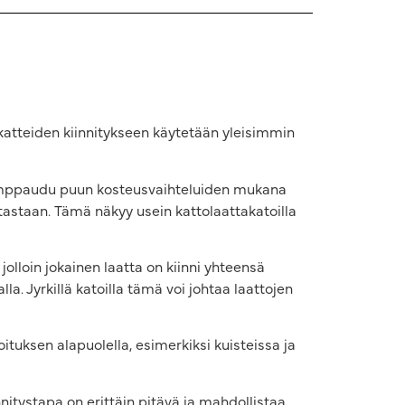
mikatteiden kiinnitykseen käytetään yleisimmin
 pumppaudu puun kosteusvaihteluiden mukana
ustastaan. Tämä näkyy usein kattolaattakatoilla
 jolloin jokainen laatta on kiinni yhteensä
lla. Jyrkillä katoilla tämä voi johtaa laattojen
oituksen alapuolella, esimerkiksi kuisteissa ja
itystapa on erittäin pitävä ja mahdollistaa