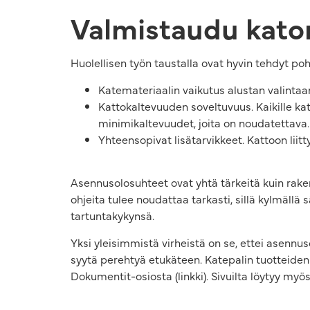
Valmistaudu katon
Huolellisen työn taustalla ovat hyvin tehdyt po
Katemateriaalin vaikutus alustan valintaa
Kattokaltevuuden soveltuvuus. Kaikille ka
minimikaltevuudet, joita on noudatettava.
Yhteensopivat lisätarvikkeet. Kattoon liit
Asennusolosuhteet ovat yhtä tärkeitä kuin rake
ohjeita tulee noudattaa tarkasti, sillä kylmällä
tartuntakykynsä.
Yksi yleisimmistä virheistä on se, ettei asennuso
syytä perehtyä etukäteen. Katepalin tuotteiden
Dokumentit-osiosta (linkki). Sivuilta löytyy myös