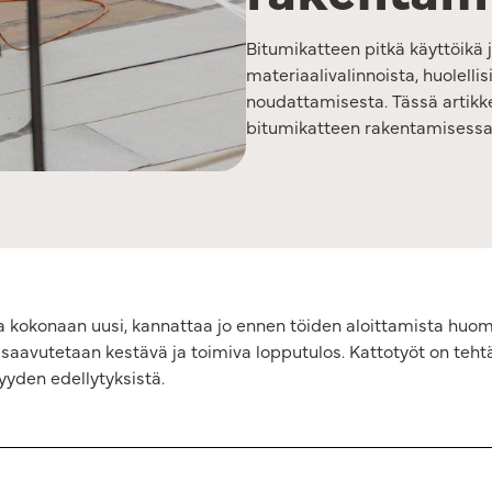
Bitumikatteen pitkä käyttöikä 
materiaalivalinnoista, huolelli
noudattamisesta. Tässä artikk
bitumikatteen rakentamisessa
aa kokonaan uusi, kannattaa jo ennen töiden aloittamista huom
saavutetaan kestävä ja toimiva lopputulos. Kattotyöt on tehtävä
yden edellytyksistä.