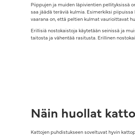
Piippujen ja muiden läpivientien pellityksissä 
saa jäädä teräviä kulmia. Esimerkiksi piipuissa la
vaarana on, että peltien kulmat vaurioittavat h
Erillisiä nostokaistoja käytetään seinissä ja mu
taitosta ja vähentää rasitusta. Erillinen nosto
Näin huollat katto
Kattojen puhdistukseen soveltuvat hyvin katto