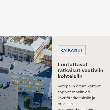
RATKAISUT
Luotettavat
ratkaisut vaativiin
kohteisiin
Katepalin bitumikatteet
sopivat moniin eri
käyttötarkoituksiin ja
erilaisiin
rakenneratkaisuihin.