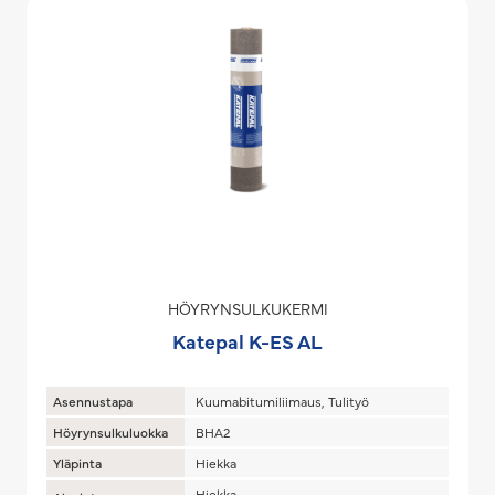
HÖYRYNSULKUKERMI
Katepal K-ES AL
Asennustapa
Kuumabitumiliimaus, Tulityö
Höyrynsulkuluokka
BHA2
Yläpinta
Hiekka
Hiekka