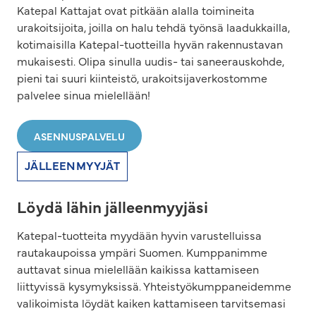
Katepal Kattajat ovat pitkään alalla toimineita
urakoitsijoita, joilla on halu tehdä työnsä laadukkailla,
kotimaisilla Katepal-tuotteilla hyvän rakennustavan
mukaisesti. Olipa sinulla uudis- tai saneerauskohde,
pieni tai suuri kiinteistö, urakoitsijaverkostomme
palvelee sinua mielellään!
ASENNUSPALVELU
JÄLLEENMYYJÄT
Löydä lähin jälleenmyyjäsi
Katepal-tuotteita myydään hyvin varustelluissa
rautakaupoissa ympäri Suomen. Kumppanimme
auttavat sinua mielellään kaikissa kattamiseen
liittyvissä kysymyksissä. Yhteistyökumppaneidemme
valikoimista löydät kaiken kattamiseen tarvitsemasi