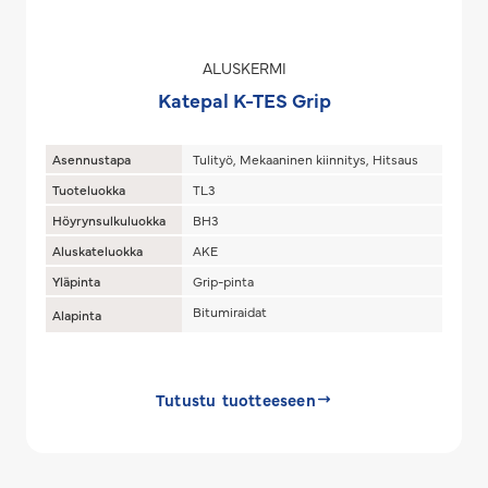
ALUSKERMI
Katepal K-TES Grip
Asennustapa
Tulityö, Mekaaninen kiinnitys, Hitsaus
Tuoteluokka
TL3
Höyrynsulkuluokka
BH3
Aluskateluokka
AKE
Yläpinta
Grip-pinta
Bitumiraidat
Alapinta
Tutustu tuotteeseen