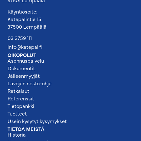
37501 Lempäälä
Käyntiosoite:
Katepalintie 15
37500 Lempäälä
03 3759 111
info@katepal.fi
OIKOPOLUT
Asennuspalvelu
Dokumentit
Jälleenmyyjät
Lavojen nosto-ohje
Ratkaisut
Referenssit
Tietopankki
Tuotteet
Usein kysytyt kysymykset
TIETOA MEISTÄ
Historia