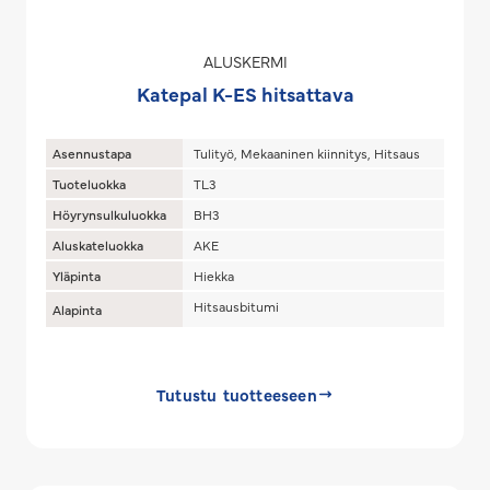
ALUSKERMI
Katepal K-ES hitsattava
Asennustapa
Tulityö, Mekaaninen kiinnitys, Hitsaus
Tuoteluokka
TL3
Höyrynsulkuluokka
BH3
Aluskateluokka
AKE
Yläpinta
Hiekka
Hitsausbitumi
Alapinta
Tutustu tuotteeseen