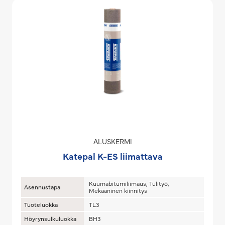
ALUSKERMI
Katepal K-ES liimattava
Kuumabitumiliimaus, Tulityö,
Asennustapa
Mekaaninen kiinnitys
Tuoteluokka
TL3
Höyrynsulkuluokka
BH3