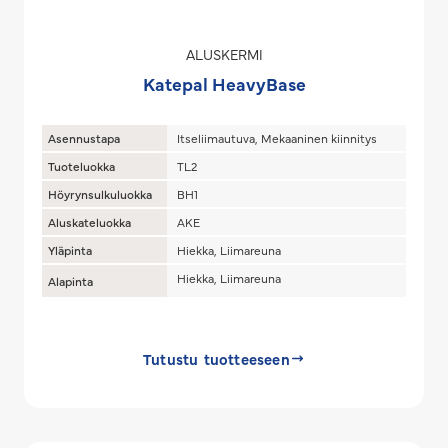
ALUSKERMI
Katepal HeavyBase
Asennustapa
Itseliimautuva, Mekaaninen kiinnitys
Tuoteluokka
TL2
Höyrynsulkuluokka
BH1
Aluskateluokka
AKE
Yläpinta
Hiekka, Liimareuna
Hiekka, Liimareuna
Alapinta
Tutustu tuotteeseen