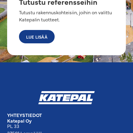
Tutustu referensseihin
Tutustu rakennuskohteisiin, joihin on valittu
Katepalin tuotteet.
LUE LISÄÄ
YHTEYSTIEDOT
Katepal Oy
PL 33