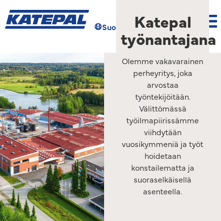
Katepal
Suomi
Hae
työnantajana
Olemme vakavarainen
perheyritys, joka
arvostaa
työntekijöitään.
Välittömässä
työilmapiirissämme
viihdytään
vuosikymmeniä ja työt
hoidetaan
konstailematta ja
suoraselkäisellä
asenteella.