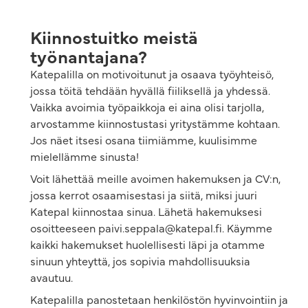
Kiinnostuitko meistä
työnantajana?
Katepalilla on motivoitunut ja osaava työyhteisö,
jossa töitä tehdään hyvällä fiiliksellä ja yhdessä.
Vaikka avoimia työpaikkoja ei aina olisi tarjolla,
arvostamme kiinnostustasi yritystämme kohtaan.
Jos näet itsesi osana tiimiämme, kuulisimme
mielellämme sinusta!
Voit lähettää meille avoimen hakemuksen ja CV:n,
jossa kerrot osaamisestasi ja siitä, miksi juuri
Katepal kiinnostaa sinua. Lähetä hakemuksesi
osoitteeseen paivi.seppala@katepal.fi. Käymme
kaikki hakemukset huolellisesti läpi ja otamme
sinuun yhteyttä, jos sopivia mahdollisuuksia
avautuu.
Katepalilla panostetaan henkilöstön hyvinvointiin ja