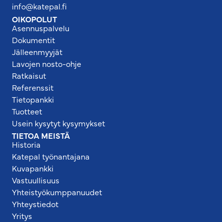
info@katepal.fi
OIKOPOLUT
Asennuspalvelu
Dokumentit
Jälleenmyyjät
Lavojen nosto-ohje
Ratkaisut
Referenssit
Tietopankki
Tuotteet
Usein kysytyt kysymykset
TIETOA MEISTÄ
Historia
Katepal työnantajana
Kuvapankki
Vastuullisuus
Yhteistyökumppanuudet
Yhteystiedot
Yritys