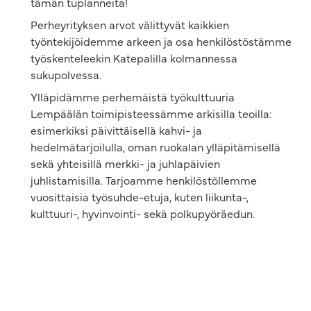
tämän tuplanneita!
Perheyrityksen arvot välittyvät kaikkien
työntekijöidemme arkeen ja osa henkilöstöstämme
työskenteleekin Katepalilla kolmannessa
sukupolvessa.
Ylläpidämme perhemäistä työkulttuuria
Lempäälän toimipisteessämme arkisilla teoilla:
esimerkiksi päivittäisellä kahvi- ja
hedelmätarjoilulla, oman ruokalan ylläpitämisellä
sekä yhteisillä merkki- ja juhlapäivien
juhlistamisilla. Tarjoamme henkilöstöllemme
vuosittaisia työsuhde-etuja, kuten liikunta-,
kulttuuri-, hyvinvointi- sekä polkupyöräedun.