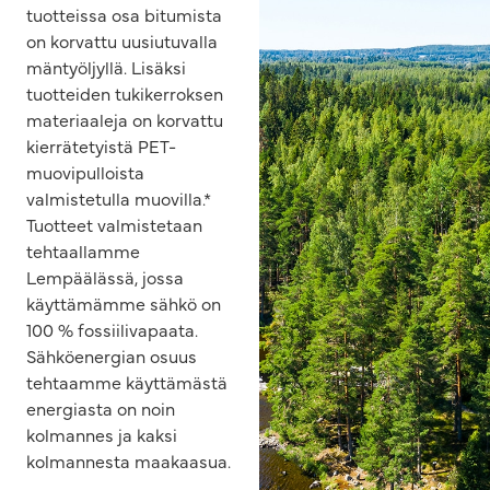
tuotteissa osa bitumista
on korvattu uusiutuvalla
mäntyöljyllä. Lisäksi
tuotteiden tukikerroksen
materiaaleja on korvattu
kierrätetyistä PET-
muovipulloista
valmistetulla muovilla.*
Tuotteet valmistetaan
tehtaallamme
Lempäälässä, jossa
käyttämämme sähkö on
100 % fossiilivapaata.
Sähköenergian osuus
tehtaamme käyttämästä
energiasta on noin
kolmannes ja kaksi
kolmannesta maakaasua.