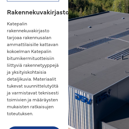
Rakennekuvakirjasto
Katepalin
rakennekuvakirjasto
tarjoaa rakennusalan
ammattilaisille kattavan
kokoelman Katepalin
bitumikermituotteisiin
liittyviä rakennetyyppejä
ja yksityiskohtaisia
detaljikuvia. Materiaalit
tukevat suunnittelutyötä
ja varmistavat teknisesti
toimivien ja määräysten
mukaisten ratkaisujen
toteutuksen.