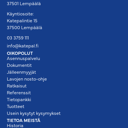
37501 Lempäälä
Käyntiosoite:
Katepalintie 15
37500 Lempäälä
03 3759 111
info@katepal.fi
OIKOPOLUT
Asennuspalvelu
Dokumentit
Jälleenmyyjät
Lavojen nosto-ohje
Ratkaisut
Referenssit
Tietopankki
Tuotteet
Usein kysytyt kysymykset
TIETOA MEISTÄ
Historia