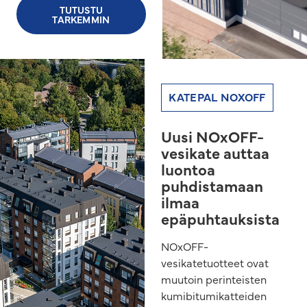
TUTUSTU
TARKEMMIN
KATEPAL NOXOFF
Uusi NOxOFF-
vesikate auttaa
luontoa
puhdistamaan
ilmaa
epäpuhtauksista
NOxOFF-
vesikatetuotteet ovat
muutoin perinteisten
kumibitumikatteiden