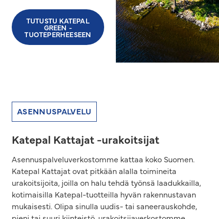
TUTUSTU KATEPAL
GREEN -
TUOTEPERHEESEEN
ASENNUSPALVELU
Katepal Kattajat -urakoitsijat
Asennuspalveluverkostomme kattaa koko Suomen.
Katepal Kattajat ovat pitkään alalla toimineita
urakoitsijoita, joilla on halu tehdä työnsä laadukkailla,
kotimaisilla Katepal-tuotteilla hyvän rakennustavan
mukaisesti. Olipa sinulla uudis- tai saneerauskohde,
pieni tai suuri kiinteistö, urakoitsijaverkostomme