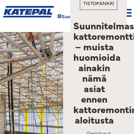
TIETOPANKKI
Suomi
Hae
Suunnitelmas
kattoremontt
– muista
huomioida
ainakin
nämä
asiat
ennen
kattoremonti
aloitusta
Onnistunut