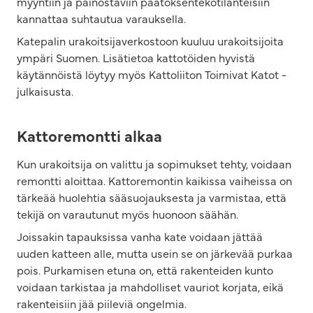
myyntiin ja painostaviin päätöksentekotilanteisiin
kannattaa suhtautua varauksella.
Katepalin urakoitsijaverkostoon kuuluu urakoitsijoita
ympäri Suomen. Lisätietoa kattotöiden hyvistä
käytännöistä löytyy myös Kattoliiton Toimivat Katot -
julkaisusta.
Kattoremontti alkaa
Kun urakoitsija on valittu ja sopimukset tehty, voidaan
remontti aloittaa. Kattoremontin kaikissa vaiheissa on
tärkeää huolehtia sääsuojauksesta ja varmistaa, että
tekijä on varautunut myös huonoon säähän.
Joissakin tapauksissa vanha kate voidaan jättää
uuden katteen alle, mutta usein se on järkevää purkaa
pois. Purkamisen etuna on, että rakenteiden kunto
voidaan tarkistaa ja mahdolliset vauriot korjata, eikä
rakenteisiin jää piileviä ongelmia.