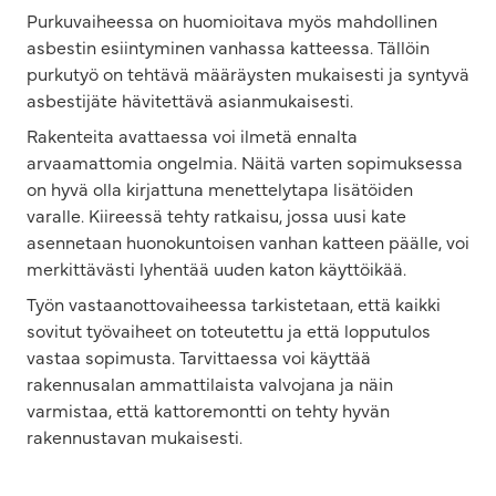
Purkuvaiheessa on huomioitava myös mahdollinen
asbestin esiintyminen vanhassa katteessa. Tällöin
purkutyö on tehtävä määräysten mukaisesti ja syntyvä
asbestijäte hävitettävä asianmukaisesti.
Rakenteita avattaessa voi ilmetä ennalta
arvaamattomia ongelmia. Näitä varten sopimuksessa
on hyvä olla kirjattuna menettelytapa lisätöiden
varalle. Kiireessä tehty ratkaisu, jossa uusi kate
asennetaan huonokuntoisen vanhan katteen päälle, voi
merkittävästi lyhentää uuden katon käyttöikää.
Työn vastaanottovaiheessa tarkistetaan, että kaikki
sovitut työvaiheet on toteutettu ja että lopputulos
vastaa sopimusta. Tarvittaessa voi käyttää
rakennusalan ammattilaista valvojana ja näin
varmistaa, että kattoremontti on tehty hyvän
rakennustavan mukaisesti.