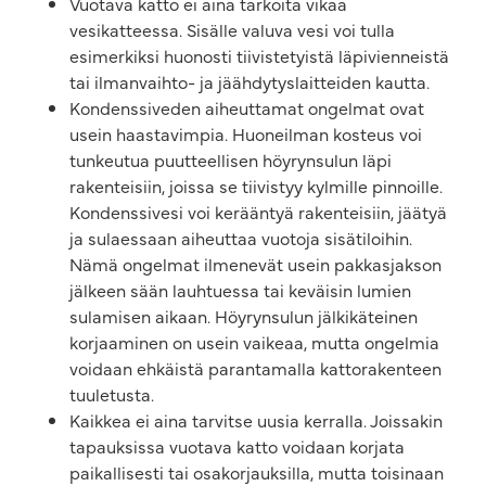
Vuotava katto ei aina tarkoita vikaa
vesikatteessa. Sisälle valuva vesi voi tulla
esimerkiksi huonosti tiivistetyistä läpivienneistä
tai ilmanvaihto- ja jäähdytyslaitteiden kautta.
Kondenssiveden aiheuttamat ongelmat ovat
usein haastavimpia. Huoneilman kosteus voi
tunkeutua puutteellisen höyrynsulun läpi
rakenteisiin, joissa se tiivistyy kylmille pinnoille.
Kondenssivesi voi kerääntyä rakenteisiin, jäätyä
ja sulaessaan aiheuttaa vuotoja sisätiloihin.
Nämä ongelmat ilmenevät usein pakkasjakson
jälkeen sään lauhtuessa tai keväisin lumien
sulamisen aikaan. Höyrynsulun jälkikäteinen
korjaaminen on usein vaikeaa, mutta ongelmia
voidaan ehkäistä parantamalla kattorakenteen
tuuletusta.
Kaikkea ei aina tarvitse uusia kerralla. Joissakin
tapauksissa vuotava katto voidaan korjata
paikallisesti tai osakorjauksilla, mutta toisinaan