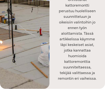
kattoremontti
perustuu huolelliseen
suunnitteluun ja
oikeisiin valintoihin jo
ennen työn
aloittamista. Tässä
artikkelissa käymme
läpi keskeiset asiat,
jotka kannattaa
huomioida
kattoremonttia
suunniteltaessa,
tekijää valittaessa ja
remontin eri vaiheissa.