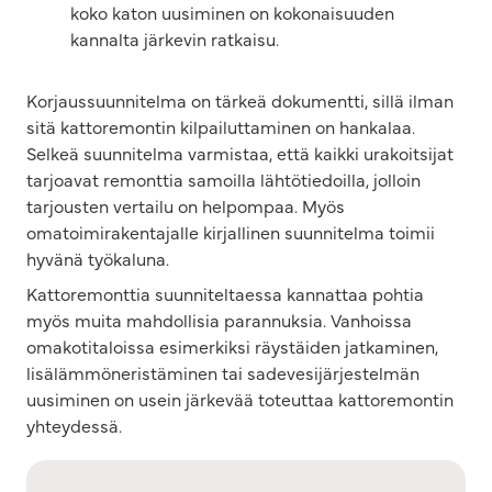
koko katon uusiminen on kokonaisuuden
kannalta järkevin ratkaisu.
Korjaussuunnitelma on tärkeä dokumentti, sillä ilman
sitä kattoremontin kilpailuttaminen on hankalaa.
Selkeä suunnitelma varmistaa, että kaikki urakoitsijat
tarjoavat remonttia samoilla lähtötiedoilla, jolloin
tarjousten vertailu on helpompaa. Myös
omatoimirakentajalle kirjallinen suunnitelma toimii
hyvänä työkaluna.
Kattoremonttia suunniteltaessa kannattaa pohtia
myös muita mahdollisia parannuksia. Vanhoissa
omakotitaloissa esimerkiksi räystäiden jatkaminen,
lisälämmöneristäminen tai sadevesijärjestelmän
uusiminen on usein järkevää toteuttaa kattoremontin
yhteydessä.