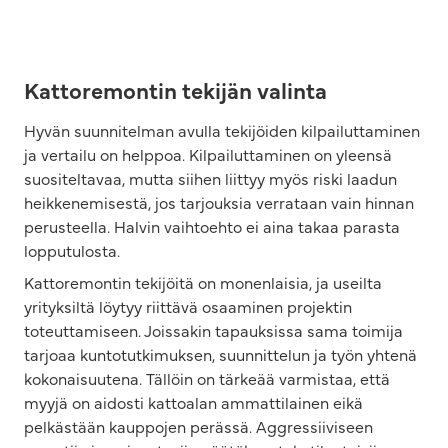
Kattoremontin tekijän valinta
Hyvän suunnitelman avulla tekijöiden kilpailuttaminen
ja vertailu on helppoa. Kilpailuttaminen on yleensä
suositeltavaa, mutta siihen liittyy myös riski laadun
heikkenemisestä, jos tarjouksia verrataan vain hinnan
perusteella. Halvin vaihtoehto ei aina takaa parasta
lopputulosta.
Kattoremontin tekijöitä on monenlaisia, ja useilta
yrityksiltä löytyy riittävä osaaminen projektin
toteuttamiseen. Joissakin tapauksissa sama toimija
tarjoaa kuntotutkimuksen, suunnittelun ja työn yhtenä
kokonaisuutena. Tällöin on tärkeää varmistaa, että
myyjä on aidosti kattoalan ammattilainen eikä
pelkästään kauppojen perässä. Aggressiiviseen