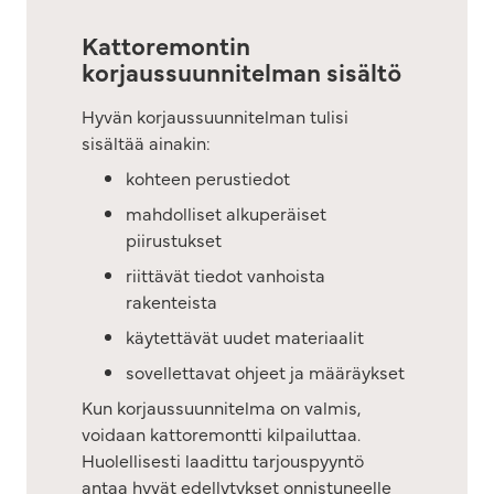
Kattoremontin
korjaussuunnitelman sisältö
Hyvän korjaussuunnitelman tulisi
sisältää ainakin:
kohteen perustiedot
mahdolliset alkuperäiset
piirustukset
riittävät tiedot vanhoista
rakenteista
käytettävät uudet materiaalit
sovellettavat ohjeet ja määräykset
Kun korjaussuunnitelma on valmis,
voidaan kattoremontti kilpailuttaa.
Huolellisesti laadittu tarjouspyyntö
antaa hyvät edellytykset onnistuneelle