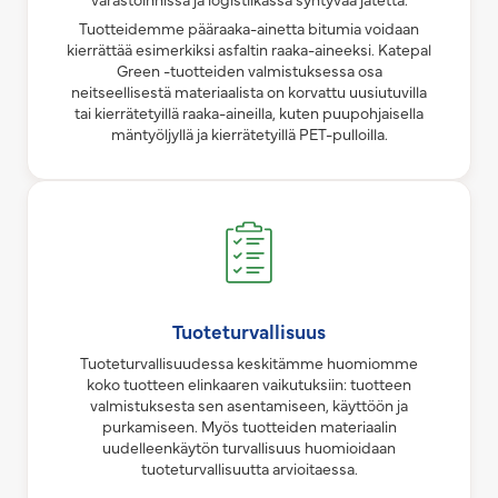
Tuotteidemme pääraaka-ainetta bitumia voidaan
kierrättää esimerkiksi asfaltin raaka-aineeksi. Katepal
Green -tuotteiden valmistuksessa osa
neitseellisestä materiaalista on korvattu uusiutuvilla
tai kierrätetyillä raaka-aineilla, kuten puupohjaisella
mäntyöljyllä ja kierrätetyillä PET-pulloilla.
Tuoteturvallisuus
Tuoteturvallisuudessa keskitämme huomiomme
koko tuotteen elinkaaren vaikutuksiin: tuotteen
valmistuksesta sen asentamiseen, käyttöön ja
purkamiseen. Myös tuotteiden materiaalin
uudelleenkäytön turvallisuus huomioidaan
tuoteturvallisuutta arvioitaessa.