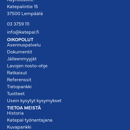
Katepalintie 15
37500 Lempäälä
03 3759 111
info@katepal.fi
OIKOPOLUT
Asennuspalvelu
Dokumentit
Jälleenmyyjät
Lavojen nosto-ohje
Ratkaisut
Referenssit
Tietopankki
Tuotteet
Usein kysytyt kysymykset
TIETOA MEISTÄ
Historia
Katepal työnantajana
Kuvapankki