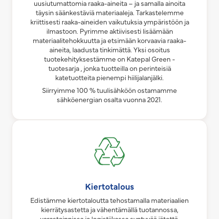
uusiutumattomia raaka-aineita – ja samalla ainoita
täysin säänkestäviä materiaaleja. Tarkastelemme
kriittisesti raaka-aineiden vaikutuksia ympäristöön ja
ilmastoon. Pyrimme aktiivisesti lisäämään
materiaalitehokkuutta ja etsimään korvaavia raaka-
aineita, laadusta tinkimättä. Yksi osoitus
tuotekehityksestämme on Katepal Green -
tuotesarja , jonka tuotteilla on perinteisiä
katetuotteita pienempi hiilijalanjälki.
Siirryimme 100 % tuulisähköön ostamamme
sähköenergian osalta vuonna 2021.
Kiertotalous
Edistämme kiertotaloutta tehostamalla materiaalien
kierrätysastetta ja vähentämällä tuotannossa,
varastoinnissa ja logistiikassa syntyvää jätettä.