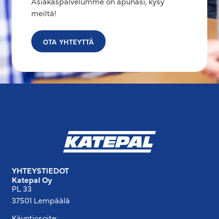
Asiakaspalvelumme on apunasi, kysy
meiltä!
OTA YHTEYTTÄ
YHTEYSTIEDOT
Katepal Oy
PL 33
37501 Lempäälä
Käyntiosoite: