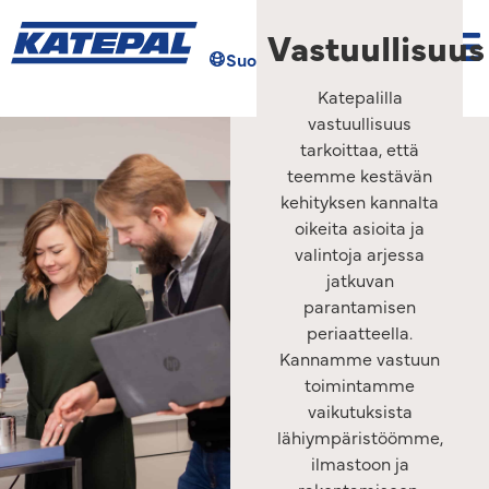
Vastuullisuus
Suomi
Hae
Katepalilla
vastuullisuus
tarkoittaa, että
teemme kestävän
kehityksen kannalta
oikeita asioita ja
valintoja arjessa
jatkuvan
parantamisen
periaatteella.
Kannamme vastuun
toimintamme
vaikutuksista
lähiympäristöömme,
ilmastoon ja