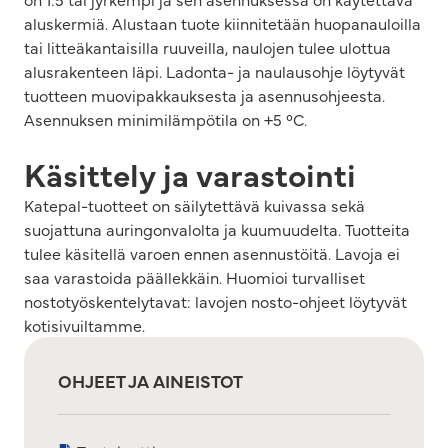
aluskermiä. Alustaan tuote kiinnitetään huopanauloilla
tai litteäkantaisilla ruuveilla, naulojen tulee ulottua
alusrakenteen läpi. Ladonta- ja naulausohje löytyvät
tuotteen muovipakkauksesta ja asennusohjeesta.
Asennuksen minimilämpötila on +5 °C.
Käsittely ja varastointi
Katepal-tuotteet on säilytettävä kuivassa sekä
suojattuna auringonvalolta ja kuumuudelta. Tuotteita
tulee käsitellä varoen ennen asennustöitä. Lavoja ei
saa varastoida päällekkäin. Huomioi turvalliset
nostotyöskentelytavat: lavojen nosto-ohjeet löytyvät
kotisivuiltamme.
OHJEET JA AINEISTOT