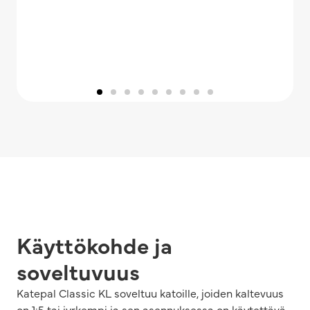
Käyttökohde ja
soveltuvuus
Katepal Classic KL soveltuu katoille, joiden kaltevuus
on 1:5 tai jyrkempi ja sen asennuksessa on käytettävä