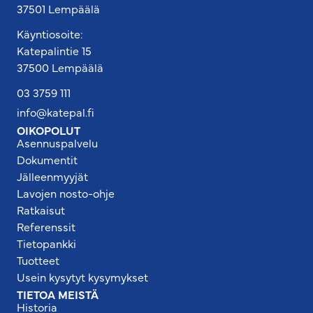
37501 Lempäälä
Käyntiosoite:
Katepalintie 15
37500 Lempäälä
03 3759 111
info@katepal.fi
OIKOPOLUT
Asennuspalvelu
Dokumentit
Jälleenmyyjät
Lavojen nosto-ohje
Ratkaisut
Referenssit
Tietopankki
Tuotteet
Usein kysytyt kysymykset
TIETOA MEISTÄ
Historia