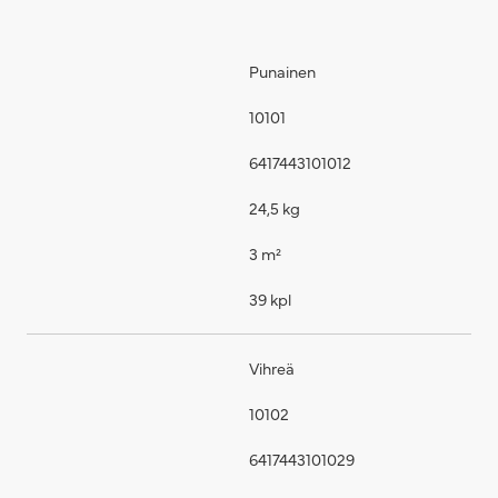
Punainen
10101
6417443101012
24,5 kg
3 m²
39 kpl
Vihreä
10102
6417443101029