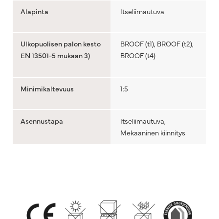
Alapinta
Itseliimautuva
Ulkopuolisen palon kesto
BROOF (t1), BROOF (t2),
EN 13501-5 mukaan 3)
BROOF (t4)
Minimikaltevuus
1:5
Asennustapa
Itseliimautuva,
Mekaaninen kiinnitys