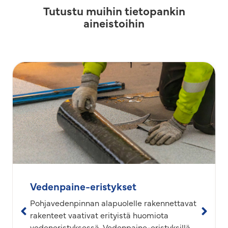
Tutustu muihin tietopankin
aineistoihin
Vedenpaine-eristykset
Pohjavedenpinnan alapuolelle rakennettavat
rakenteet vaativat erityistä huomiota
vedeneristyksessä. Vedenpaine-eristyksillä