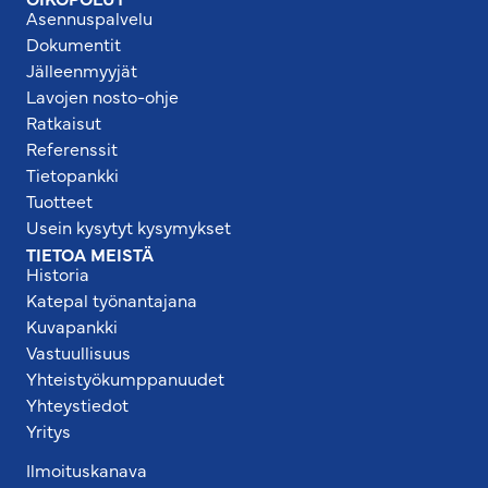
Asennuspalvelu
Dokumentit
Jälleenmyyjät
Lavojen nosto-ohje
Ratkaisut
Referenssit
Tietopankki
Tuotteet
Usein kysytyt kysymykset
TIETOA MEISTÄ
Historia
Katepal työnantajana
Kuvapankki
Vastuullisuus
Yhteistyökumppanuudet
Yhteystiedot
Yritys
Ilmoituskanava