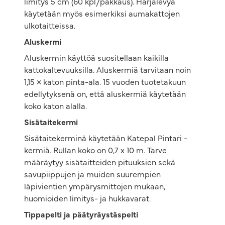
limitys 5 cm (60 kpl/pakkaus). Harjalevyä
käytetään myös esimerkiksi aumakattojen
ulkotaitteissa.
Aluskermi
Aluskermin käyttöä suositellaan kaikilla
kattokaltevuuksilla. Aluskermiä tarvitaan noin
1,15 × katon pinta-ala. 15 vuoden tuotetakuun
edellytyksenä on, että aluskermiä käytetään
koko katon alalla.
Sisätaitekermi
Sisätaitekerminä käytetään Katepal Pintari -
kermiä. Rullan koko on 0,7 x 10 m. Tarve
määräytyy sisätaitteiden pituuksien sekä
savupiippujen ja muiden suurempien
läpivientien ympärysmittojen mukaan,
huomioiden limitys- ja hukkavarat.
Tippapelti ja päätyräystäspelti