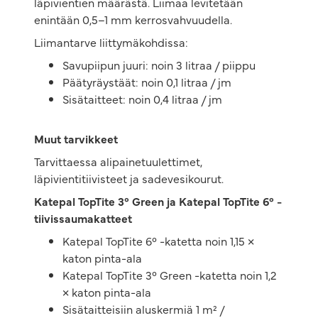
läpivientien määrästä. Liimaa levitetään
enintään 0,5–1 mm kerrosvahvuudella.
Liimantarve liittymäkohdissa:
Savupiipun juuri: noin 3 litraa / piippu
Päätyräystäät: noin 0,1 litraa / jm
Sisätaitteet: noin 0,4 litraa / jm
Muut tarvikkeet
Tarvittaessa alipainetuulettimet,
läpivientitiivisteet ja sadevesikourut.
Katepal TopTite 3° Green ja Katepal TopTite 6° -
tiivissaumakatteet
Katepal TopTite 6° -katetta noin 1,15 ×
katon pinta-ala
Katepal TopTite 3° Green -katetta noin 1,2
× katon pinta-ala
Sisätaitteisiin aluskermiä 1 m² /