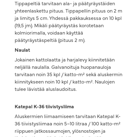
Tippapeltiä tarvitaan ala- ja päätyräystäiden
yhteenlaskettu pituus. Tippapellin pituus on 2 m
ja limitys 5 cm. Yhdessä pakkauksessa on 10 kpl
(19,5 jm). Mikäli päätyräystäs korotetaan
kolmiorimalla, voidaan käyttää
päätyräystäspeltiä (pituus 2 m).
Naulat
Jokainen kattolaatta ja harjalevy kiinnitetään
neljällä naulalla. Galvanoituja huopanauloja
tarvitaan noin 35 kpl / katto-m² sekä aluskermin
kiinnitykseen noin 10 kpl / katto-m². Naulojen
tulee lävistää aluslaudoitus.
Katepal K-36 tiivistysliima
Aluskermien liimaamiseen tarvitaan Katepal K-
36 tiivistysliimaa noin 5–10 litraa / 100 katto-m²
riippuen jatkossaumojen, ylösnostojen ja