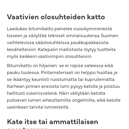
Vaativien olosuhteiden katto
Laadukas bitumikatto palvelee vuosikymmenestä
toiseen ja säilyttää tekniset ominaisuutensa Suomen
vaihtelevissa sääolosuhteissa paukkupakkasista
kesähelteisiin. Katepalin mallistosta löytyy tuotteita
myös kaikkein vaativimpiin olosuhteisiin.
Bitumikatto on hiljainen: se ei ropise sateessa eikä
pauku tuulessa. Pintamateriaali on helppo huoltaa ja
se ikääntyy kauniisti ruostumatta tai kupruilematta.
Karhean pinnan ansiosta lumi pysyy katolla ja poistuu
hallitusti sulamisvetenä. Näin vältytään katolta
putoavan lumen aiheuttamilta ongelmilta, eikä katolle
useinkaan tarvita lumiesteitä.
Kate itse tai ammattilaisen