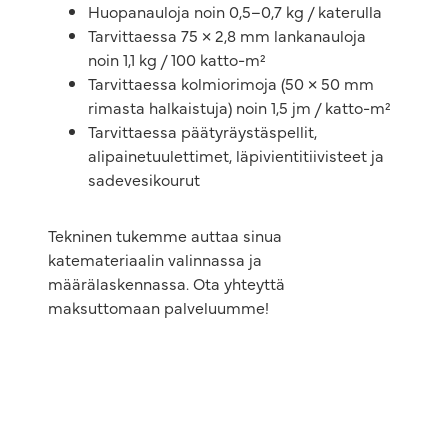
Huopanauloja noin 0,5–0,7 kg / katerulla
Tarvittaessa 75 × 2,8 mm lankanauloja
noin 1,1 kg / 100 katto-m²
Tarvittaessa kolmiorimoja (50 × 50 mm
rimasta halkaistuja) noin 1,5 jm / katto-m²
Tarvittaessa päätyräystäspellit,
alipainetuulettimet, läpivientitiivisteet ja
sadevesikourut
Tekninen tukemme auttaa sinua
katemateriaalin valinnassa ja
määrälaskennassa. Ota yhteyttä
maksuttomaan palveluumme!