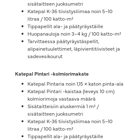
sisätaitteen juoksumetri
Katepal K-36 tiivistysliimaa noin 5–10
litraa / 100 katto-m²
Tippapellit ala- ja päätyräystäille
Huopanauloja noin 3–4 kg / 100 katto-m²
Tarvittaessa päätyräystäspellit,
alipainetuulettimet, läpivientitiivisteet ja
sadevesikourut
Katepal Pintari -kolmiorimakate
Katepal Pintaria noin 1,15 × katon pinta-ala
Katepal Pintari -kaistaa (leveys 10 cm)
kolmiorimoja vastaava määrä
Sisätaitteisiin aluskermiä 1 m² /
sisätaitteen juoksumetri
Katepal K-36 tiivistysliimaa noin 5–10
litraa / 100 katto-m²
Tippapellit ala- ja päätyräystäille