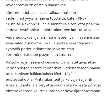
myöhemmin on erittäin haastavaa.
Lämmöneristeeksi suositellaan matalan
vedenimukyvyn omaavia tuotteita, kuten XPS-
eristeitä. Rakenne tulee suunnitella siten, että pääosa
sadevedestä poistuu pintarakenteen kautta kaivoihin.
Vedeneristyksen ja lämmöneristeen väliin asennetaan
aina salaojituskerros, joka vähentää rakenteeseen
syntyviä padotustilanteita ja varmistaa
lämmöneristeiden pysymisen kuivina.
Kattokaivojen asennuksessa on varmistettava, ettei
vedenpoistoa estetä esimerkiksi vedeneristeen päällä
tai eristyksen leikkauksissa käytettävällä
eristevaahdolla. Pintarakenteet ja kaivojen sijainti
tulee suunnitella siten, että suurin osa vedestä poistuu
pintarakenteen kautta suoraan sadevesijärjestelmään.