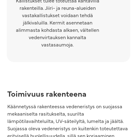
Kallistukset tulee toteuttaa kantavilla
rakenteilla. Jiiri- ja reuna-alueiden
vastakallistukset voidaan tehdä
jälkivaluilla. Kermit asennetaan
alimmasta kohdasta alkaen, vältellen
vedenvirtauksen kannalta
vastasaumoja.
Toimivuus rakenteena
Käännetyssä rakenteessa vedeneristys on suojassa
mekaaniselta rasitukselta, suurilta
lämpötilavaihteluilta, UV-säteilyltä, lumelta ja jäältä.
Suojassa oleva vedeneristys on kuitenkin toteutettava
erityisellä huolellisuudella, sillä sen korjaaminen