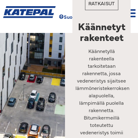
RATKAISUT
Suomi
Hae
Käännetyt
rakenteet
Käännetyllä
rakenteella
tarkoitetaan
rakennetta, jossa
vedeneristys sijaitsee
lämmöneristekerroksen
alapuolella,
lämpimällä puolella
rakennetta.
Bitumikermeillä
toteutettu
vedeneristys toimii