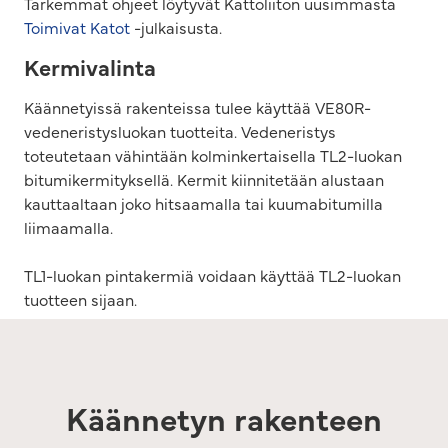
Tarkemmat ohjeet löytyvät Kattoliiton uusimmasta
Toimivat Katot
-julkaisusta.
Kermivalinta
Käännetyissä rakenteissa tulee käyttää VE80R-
vedeneristysluokan tuotteita. Vedeneristys
toteutetaan vähintään kolminkertaisella TL2-luokan
bitumikermityksellä. Kermit kiinnitetään alustaan
kauttaaltaan joko hitsaamalla tai kuumabitumilla
liimaamalla.
TL1-luokan pintakermiä voidaan käyttää TL2-luokan
tuotteen sijaan.
Käännetyn rakenteen