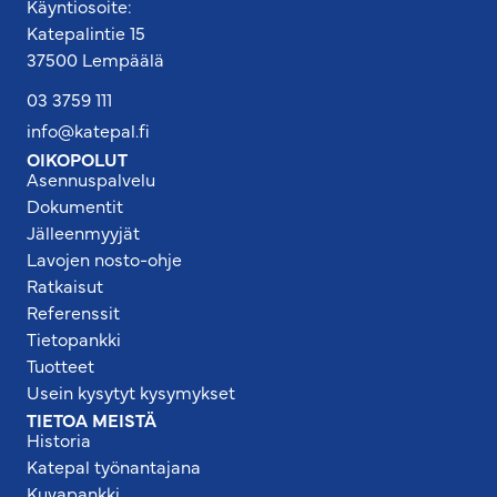
Käyntiosoite:
Katepalintie 15
37500 Lempäälä
03 3759 111
info@katepal.fi
OIKOPOLUT
Asennuspalvelu
Dokumentit
Jälleenmyyjät
Lavojen nosto-ohje
Ratkaisut
Referenssit
Tietopankki
Tuotteet
Usein kysytyt kysymykset
TIETOA MEISTÄ
Historia
Katepal työnantajana
Kuvapankki