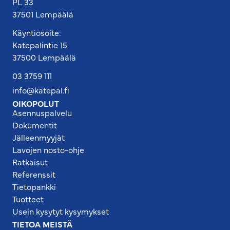
PL 33
37501 Lempäälä
Käyntiosoite:
Katepalintie 15
37500 Lempäälä
03 3759 111
info@katepal.fi
OIKOPOLUT
Asennuspalvelu
Dokumentit
Jälleenmyyjät
Lavojen nosto-ohje
Ratkaisut
Referenssit
Tietopankki
Tuotteet
Usein kysytyt kysymykset
TIETOA MEISTÄ