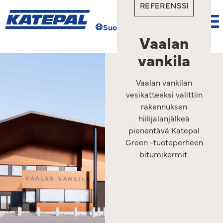
REFERENSSI
Suomi
Hae
Vaalan
vankila
Vaalan vankilan
vesikatteeksi valittiin
rakennuksen
hiilijalanjälkeä
pienentävä Katepal
Green -tuoteperheen
bitumikermit.