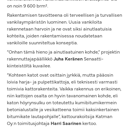
on noin 9 600 brm².
Rakentamisen tavoitteena oli terveellisen ja turvallisen
vankilaympäristön luominen. Uusia vankiloita
rakennetaan harvoin ja ne ovat siksi ainutlaatuisia
kohteita, joiden rakentamisessa noudatetaan
vankiloille suunniteltua konseptia.
”Onhan tämä hieno ja ainutlaatuinen kohde,” projektin
rakennuttajapäällikkö
Juha Keränen
Senaatti-
kiinteistöltä kuvailee.
”Kohteen katot ovat osittain jyrkkiä, mutta pääosin
loivia harja- ja pulpettikattoja, eli teknisesti varmasti
toimivia kattorakenteita. Vaikka rakennus on erikoinen,
niin kattojen osalta on hyvin tavanomainen kohde, eli
katon höyrynsulku on toteutettu kumibitumikermein
betonialustalle ja vesikatteena toimii kaksinkertainen
bitumikate lautapohjalle”, kattourakoitsija Katman
Oy:n toimitusjohtaja
Harri Saarinen
kertoo.