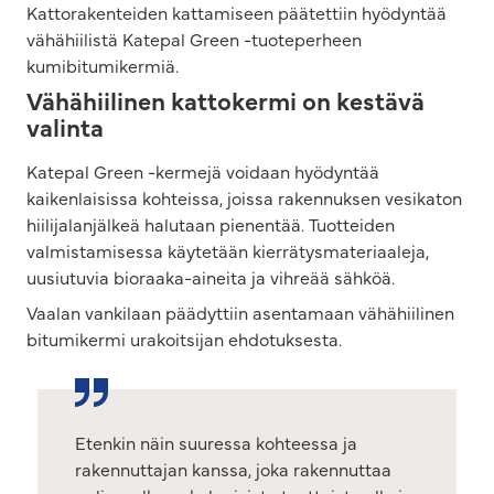
Kattorakenteiden kattamiseen päätettiin hyödyntää
vähähiilistä Katepal Green -tuoteperheen
kumibitumikermiä.
Vähähiilinen kattokermi on kestävä
valinta
Katepal Green -kermejä voidaan hyödyntää
kaikenlaisissa kohteissa, joissa rakennuksen vesikaton
hiilijalanjälkeä halutaan pienentää. Tuotteiden
valmistamisessa käytetään kierrätysmateriaaleja,
uusiutuvia bioraaka-aineita ja vihreää sähköä.
Vaalan vankilaan päädyttiin asentamaan vähähiilinen
bitumikermi urakoitsijan ehdotuksesta.
Etenkin näin suuressa kohteessa ja
rakennuttajan kanssa, joka rakennuttaa