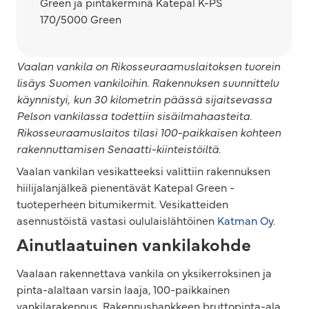
Green ja pintakerminä Katepal K-PS
170/5000 Green
Vaalan vankila on Rikosseuraamuslaitoksen tuorein
lisäys Suomen vankiloihin. Rakennuksen suunnittelu
käynnistyi, kun 30 kilometrin päässä sijaitsevassa
Pelson vankilassa todettiin sisäilmahaasteita.
Rikosseuraamuslaitos tilasi 100-paikkaisen kohteen
rakennuttamisen Senaatti-kiinteistöiltä.
Vaalan vankilan vesikatteeksi valittiin rakennuksen
hiilijalanjälkeä pienentävät Katepal Green -
tuoteperheen bitumikermit. Vesikatteiden
asennustöistä vastasi oululaislähtöinen
Katman Oy
.
Ainutlaatuinen vankilakohde
Vaalaan rakennettava vankila on yksikerroksinen ja
pinta-alaltaan varsin laaja, 100-paikkainen
vankilarakennus. Rakennushankkeen bruttopinta-ala