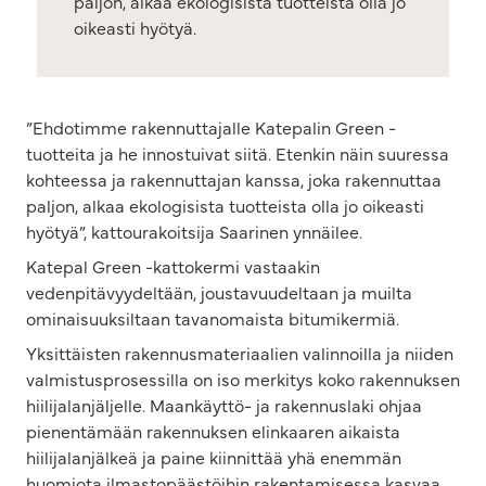
paljon, alkaa ekologisista tuotteista olla jo
oikeasti hyötyä.
”Ehdotimme rakennuttajalle Katepalin Green -
tuotteita ja he innostuivat siitä. Etenkin näin suuressa
kohteessa ja rakennuttajan kanssa, joka rakennuttaa
paljon, alkaa ekologisista tuotteista olla jo oikeasti
hyötyä”, kattourakoitsija Saarinen ynnäilee.
Katepal Green -kattokermi vastaakin
vedenpitävyydeltään, joustavuudeltaan ja muilta
ominaisuuksiltaan tavanomaista bitumikermiä.
Yksittäisten rakennusmateriaalien valinnoilla ja niiden
valmistusprosessilla on iso merkitys koko rakennuksen
hiilijalanjäljelle. Maankäyttö- ja rakennuslaki ohjaa
pienentämään rakennuksen elinkaaren aikaista
hiilijalanjälkeä ja paine kiinnittää yhä enemmän
huomiota ilmastopäästöihin rakentamisessa kasvaa.