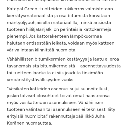
Katepal Green -tuotteiden tukikerros valmistetaan
kierrätysmateriaalista ja osa bitumista korvataan
mäntyöljypohjaisella materiaalilla, minkä ansiosta
tuotteen hiililjalanjälki on perinteisiä kattokermejä
pienempi. Jos kattorakenteen lämpökuormaa
halutaan entisestään leikata, voidaan myös katteen
värivalintaan kiinnittää huomiota.
Vähähiilisten bitumikermien kestävyys ja laatu ei eroa
tavanomaisista bitumikermeistä – asennettavuudesta
tai tuotteen laadusta ei siis jouduta tinkimään
ympäristöystävällisyyden vuoksi.
”Vesikaton katteiden asennus sujui suunnitellusti,
joskin talviset olosuhteet toivat omat haasteensa
myös vesikatteiden asennukseen. Vähähiilisen
tuotteen valintaan tai asennukseen ei teknisesti liity
erityisiä huomioita,” rakennuttajapäällikkö Juha
Keränen huomauttaa.