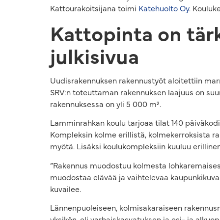
Kattourakoitsijana toimi
Katehuolto Oy
. Kouluk
Kattopinta on tä
julkisivua
Uudisrakennuksen rakennustyöt aloitettiin marr
SRV:n toteuttaman rakennuksen laajuus on suuri
rakennuksessa on yli 5 000 m².
Lamminrahkan koulu tarjoaa tilat 140 päiväkodin
Kompleksin kolme erillistä, kolmekerroksista ra
myötä. Lisäksi koulukompleksiin kuuluu erillinen 
”Rakennus muodostuu kolmesta lohkaremaisest
muodostaa elävää ja vaihtelevaa kaupunkikuvaa
kuvailee.
Lännenpuoleiseen, kolmisakaraiseen rakennusma
yksikön, eli varhaiskasvatuksen ja esi- ja alkuo