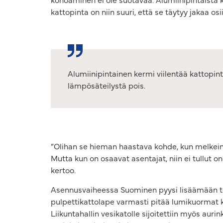
kattopinta on niin suuri, että se täytyy jakaa os
Alumiinipintainen kermi viilentää kattopin
lämpösäteilystä pois.
”Olihan se hieman haastava kohde, kun melkein 
Mutta kun on osaavat asentajat, niin ei tullut o
kertoo.
Asennusvaiheessa Suominen pyysi lisäämään toise
pulpettikattolape varmasti pitää lumikuormat k
Liikuntahallin vesikatolle sijoitettiin myös auri