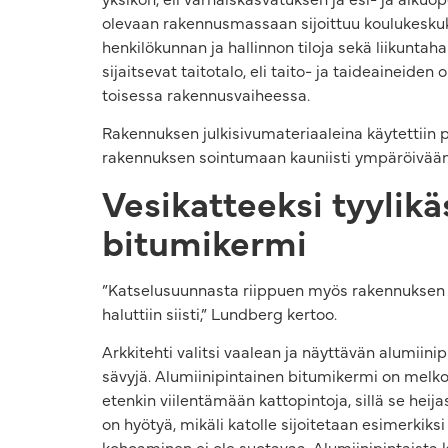
olevaan rakennusmassaan sijoittuu koulukeskuksen
henkilökunnan ja hallinnon tiloja sekä liikunta
sijaitsevat taitotalo, eli taito- ja taideaineiden
toisessa rakennusvaiheessa.
Rakennuksen julkisivumateriaaleina käytettiin p
rakennuksen sointumaan kauniisti ympäröivään
Vesikatteeksi tyylikä
bitumikermi
”Katselusuunnasta riippuen myös rakennuksen k
haluttiin siisti,” Lundberg kertoo.
Arkkitehti valitsi vaalean ja näyttävän alumiini
sävyjä. Alumiinipintainen bitumikermi on melko
etenkin viilentämään kattopintoja, sillä se heij
on hyötyä, mikäli katolle sijoitetaan esimerkiks
kohoaminen ei ole suotavaa. Alumiinipintaista 