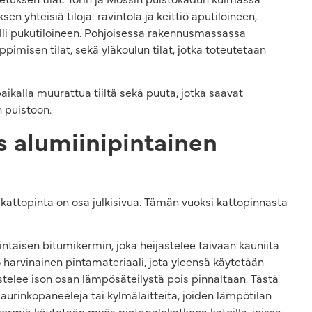
 yhteisiä tiloja: ravintola ja keittiö aputiloineen,
halli pukutiloineen. Pohjoisessa rakennusmassassa
 oppimisen tilat, sekä yläkoulun tilat, jotka toteutetaan
aikalla muurattua tiiltä sekä puuta, jotka saavat
 puistoon.
s alumiinipintainen
attopinta on osa julkisivua. Tämän vuoksi kattopinnasta
pintaisen bitumikermin, joka heijastelee taivaan kauniita
 harvinainen pintamateriaali, jota yleensä käytetään
astelee ison osan lämpösäteilystä pois pinnaltaan. Tästä
i aurinkopaneeleja tai kylmälaitteita, joiden lämpötilan
kermiä käytetään myös pintapalokatkona katoilla, joissa