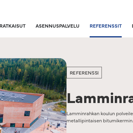
RATKAISUT
ASENNUSPALVELU
REFERENSSIT
REFERENSSI
Lamminra
Lamminrahkan koulun polveile
metallipintaisen bitumikermin