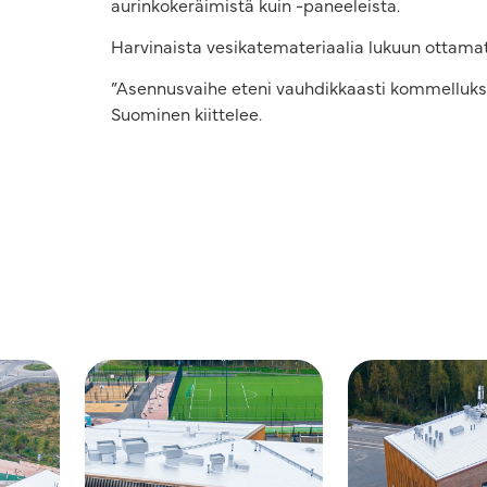
aurinkokeräimistä kuin -paneeleista.
Harvinaista vesikatemateriaalia lukuun ottama
”Asennusvaihe eteni vauhdikkaasti kommelluksitt
Suominen kiittelee.