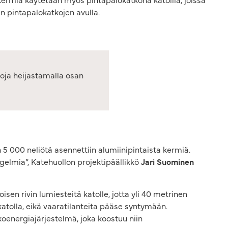
iin pintapalokatkojen avulla.
toja heijastamalla osan
5 000 neliötä asennettiin alumiinipintaista kermiä.
ngelmia”, Katehuollon projektipäällikkö
Jari Suominen
n rivin lumiesteitä katolle, jotta yli 40 metrinen
atolla, eikä vaaratilanteita pääse syntymään.
nkoenergiajärjestelmä, joka koostuu niin