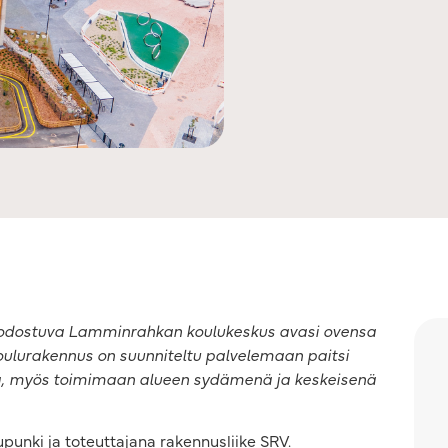
odostuva Lamminrahkan koulukeskus avasi ovensa
koulurakennus on suunniteltu palvelemaan paitsi
ta, myös toimimaan alueen sydämenä ja keskeisenä
unki ja toteuttajana rakennusliike SRV.