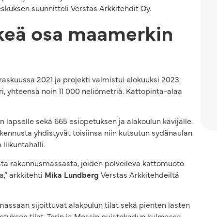
eskuksen suunnitteli Verstas Arkkitehdit Oy.
rkeä osa maamerkin
askuussa 2021 ja projekti valmistui elokuuksi 2023.
, yhteensä noin 11 000 neliömetriä. Kattopinta-alaa
 lapselle sekä 665 esiopetuksen ja alakoulun kävijälle.
kennusta yhdistyvät toisiinsa niin kutsutun sydänaulan
liikuntahalli.
a rakennusmassasta, joiden polveileva kattomuoto
,” arkkitehti
Mika Lundberg
Verstas Arkkitehdeiltä
ssaan sijoittuvat alakoulun tilat sekä pienten lasten
petuksen tilat. Torin ja Mossin puistokadun kulmassa