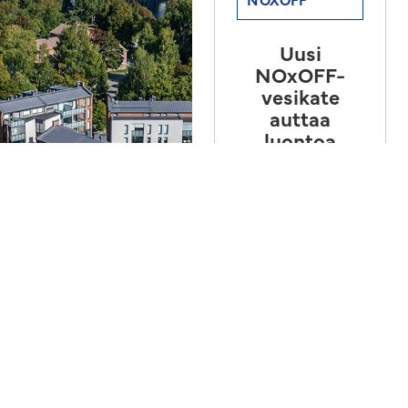
Uusi
NOxOFF-
vesikate
auttaa
luontoa
puhdistamaan
ilmaa
epäpuhtauksista
NOxOFF-
vesikatetuotteet
ovat muutoin
perinteisten
kumibitumikatteiden
kaltaisia, mutta
tuotteet on
pinnoitettu