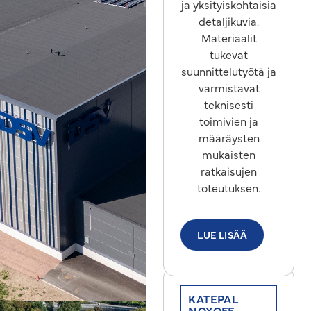
ja yksityiskohtaisia
detaljikuvia.
Materiaalit
tukevat
suunnittelutyötä ja
varmistavat
teknisesti
toimivien ja
määräysten
mukaisten
ratkaisujen
toteutuksen.
LUE LISÄÄ
KATEPAL
NOXOFF