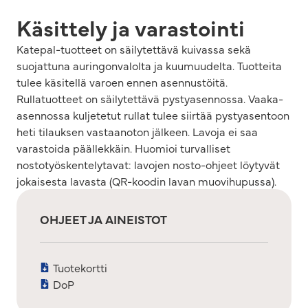
Käsittely ja varastointi
Katepal-tuotteet on säilytettävä kuivassa sekä
suojattuna auringonvalolta ja kuumuudelta. Tuotteita
tulee käsitellä varoen ennen asennustöitä.
Rullatuotteet on säilytettävä pystyasennossa. Vaaka-
asennossa kuljetetut rullat tulee siirtää pystyasentoon
heti tilauksen vastaanoton jälkeen. Lavoja ei saa
varastoida päällekkäin. Huomioi turvalliset
nostotyöskentelytavat: lavojen nosto-ohjeet löytyvät
jokaisesta lavasta (QR-koodin lavan muovihupussa).
OHJEET JA AINEISTOT
Tuotekortti
DoP