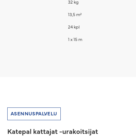
32 kg
13,5 m²
24 kpl
1 x 15 m
ASENNUSPALVELU
Katepal kattajat -urakoitsijat