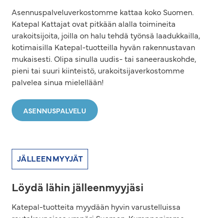
Asennuspalveluverkostomme kattaa koko Suomen.
Katepal Kattajat ovat pitkään alalla toimineita
urakoitsijoita, joilla on halu tehdä työnsä laadukkailla,
kotimaisilla Katepal-tuotteilla hyvän rakennustavan
mukaisesti. Olipa sinulla uudis- tai saneerauskohde,
pieni tai suuri kiinteistö, urakoitsijaverkostomme
palvelea sinua mielellään!
ASENNUSPALVELU
JÄLLEENMYYJÄT
Löydä lähin jälleenmyyjäsi
Katepal-tuotteita myydään hyvin varustelluissa