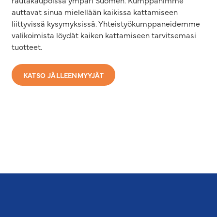
rautakaupoissa ympäri Suomen. Kumppanimme
auttavat sinua mielellään kaikissa kattamiseen
liittyvissä kysymyksissä. Yhteistyökumppaneidemme
valikoimista löydät kaiken kattamiseen tarvitsemasi
tuotteet.
KATSO JÄLLEENMYYJÄT