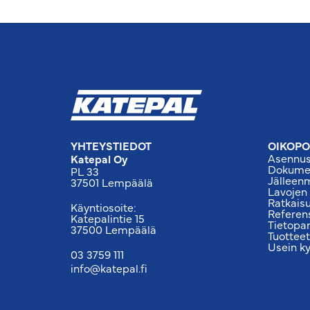
YHTEYSTIEDOT
OIKOPO
Asennus
Katepal Oy
Dokumen
PL 33
Jälleen
37501 Lempäälä
Lavojen
Ratkais
Käyntiosoite:
Referen
Katepalintie 15
Tietopa
37500 Lempäälä
Tuotteet
Usein k
03 3759 111
info@katepal.fi