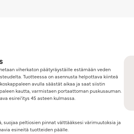
s
nnetaan viherkaton päätyräystäille estämään veden
osteudelta. Tuotteessa on asennusta helpottava kiinteä
koskappaleen avulla säästät aikaa ja saat siistin
kappaleen kautta, varmistaen portaattoman puskusauman.
ava esirei’itys 45 asteen kulmassa.
ä, suojaa peltiosien pinnat välttääksesi värimuutoksia ja
inavia esineitä tuotteiden päälle.