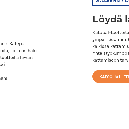
JÄLLEENMYYJ
Löydä l
Katepal-tuotteit
ympäri Suomen. 
en. Katepal
kaikissa kattamis
ita, joilla on halu
Yhteistyökumppa
tuotteilla hyvän
kattamiseen tarv
tai
KATSO JÄLLE
ään!