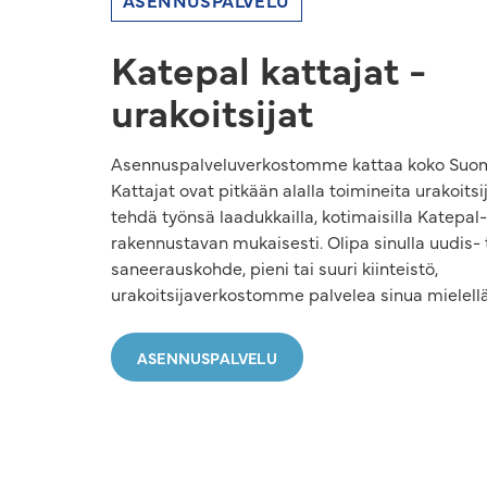
ASENNUSPALVELU
Katepal kattajat -
urakoitsijat
Asennuspalveluverkostomme kattaa koko Suom
Kattajat ovat pitkään alalla toimineita urakoitsijo
tehdä työnsä laadukkailla, kotimaisilla Katepal-
rakennustavan mukaisesti. Olipa sinulla uudis- 
saneerauskohde, pieni tai suuri kiinteistö,
urakoitsijaverkostomme palvelea sinua mielell
ASENNUSPALVELU