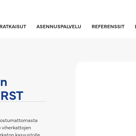
RATKAISUT
ASENNUSPALVELU
REFERENSSIT
on
 RST
ruostumattomasta
u viherkattojen
rkaton kasvustolle