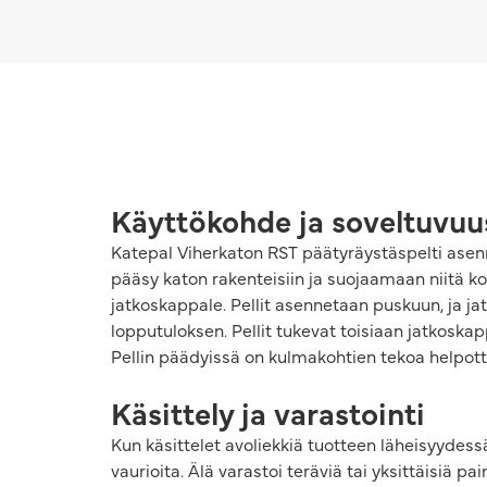
Käyttökohde ja soveltuvuu
Katepal Viherkaton RST päätyräystäspelti ase
pääsy katon rakenteisiin ja suojaamaan niitä k
jatkoskappale. Pellit asennetaan puskuun, ja jat
lopputuloksen. Pellit tukevat toisiaan jatkos
Pellin päädyissä on kulmakohtien tekoa helpott
Käsittely ja varastointi
Kun käsittelet avoliekkiä tuotteen läheisyydess
vaurioita. Älä varastoi teräviä tai yksittäisiä pa