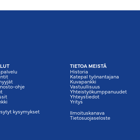
LUT
TIETOA MEISTÄ
palvelu
Historia
tit
Katepal työnantajana
myyjät
Kuvapankki
 nosto-ohje
Vastuullisuus
ut
Yhteistyökumppanuudet
ssit
Yhteystiedot
nkki
Yritys
ysytyt kysymykset
Ilmoituskanava
Tietosuojaseloste