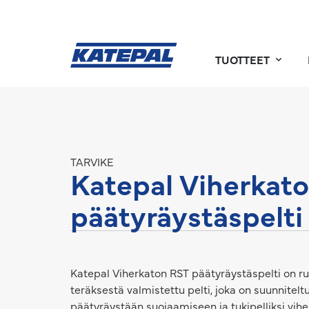
TUOTTEET
TARVIKE
Katepal Viherkat
päätyräystäspelti
Katepal Viherkaton RST päätyräystäspelti on 
teräksestä valmistettu pelti, joka on suunnitelt
päätyräystään suojaamiseen ja tukipelliksi vihe