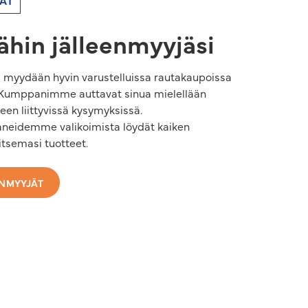
ÄT
ähin jälleenmyyjäsi
a myydään hyvin varustelluissa rautakaupoissa
Kumppanimme auttavat sinua mielellään
een liittyvissä kysymyksissä.
neidemme valikoimista löydät kaiken
itsemasi tuotteet.
ENMYYJÄT