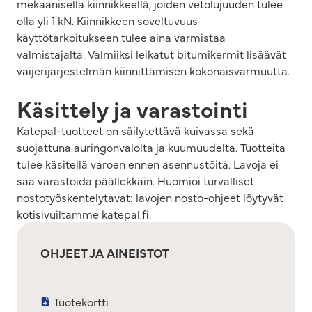
mekaanisella kiinnikkeellä, joiden vetolujuuden tulee
olla yli 1 kN. Kiinnikkeen soveltuvuus
käyttötarkoitukseen tulee aina varmistaa
valmistajalta. Valmiiksi leikatut bitumikermit lisäävät
vaijerijärjestelmän kiinnittämisen kokonaisvarmuutta.
Käsittely ja varastointi
Katepal-tuotteet on säilytettävä kuivassa sekä
suojattuna auringonvalolta ja kuumuudelta. Tuotteita
tulee käsitellä varoen ennen asennustöitä. Lavoja ei
saa varastoida päällekkäin. Huomioi turvalliset
nostotyöskentelytavat: lavojen nosto-ohjeet löytyvät
kotisivuiltamme katepal.fi.
OHJEET JA AINEISTOT
Tuotekortti