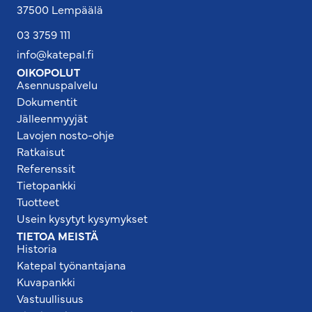
37500 Lempäälä
03 3759 111
info@katepal.fi
OIKOPOLUT
Asennuspalvelu
Dokumentit
Jälleenmyyjät
Lavojen nosto-ohje
Ratkaisut
Referenssit
Tietopankki
Tuotteet
Usein kysytyt kysymykset
TIETOA MEISTÄ
Historia
Katepal työnantajana
Kuvapankki
Vastuullisuus