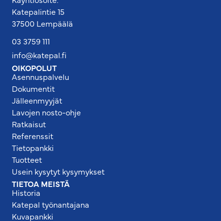
Katepalintie 15
37500 Lempäälä
03 3759 111
info@katepal.fi
OIKOPOLUT
Asennuspalvelu
Dokumentit
Jälleenmyyjät
Lavojen nosto-ohje
Ratkaisut
Referenssit
Tietopankki
Tuotteet
Usein kysytyt kysymykset
TIETOA MEISTÄ
Historia
Katepal työnantajana
Kuvapankki