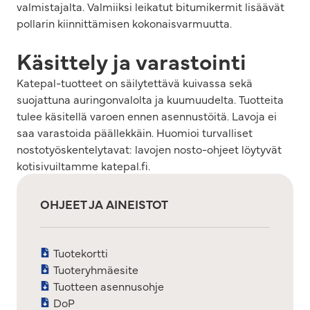
valmistajalta. Valmiiksi leikatut bitumikermit lisäävät
pollarin kiinnittämisen kokonaisvarmuutta.
Käsittely ja varastointi
Katepal-tuotteet on säilytettävä kuivassa sekä
suojattuna auringonvalolta ja kuumuudelta. Tuotteita
tulee käsitellä varoen ennen asennustöitä. Lavoja ei
saa varastoida päällekkäin. Huomioi turvalliset
nostotyöskentelytavat: lavojen nosto-ohjeet löytyvät
kotisivuiltamme katepal.fi.
OHJEET JA AINEISTOT
Tuotekortti
Tuoteryhmäesite
Tuotteen asennusohje
DoP