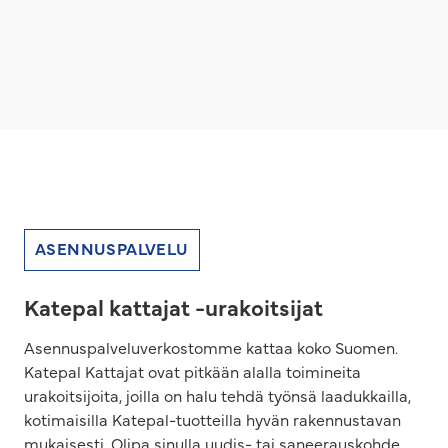
ASENNUSPALVELU
Katepal kattajat -urakoitsijat
Asennuspalveluverkostomme kattaa koko Suomen.
Katepal Kattajat ovat pitkään alalla toimineita
urakoitsijoita, joilla on halu tehdä työnsä laadukkailla,
kotimaisilla Katepal-tuotteilla hyvän rakennustavan
mukaisesti. Olipa sinulla uudis- tai saneerauskohde,