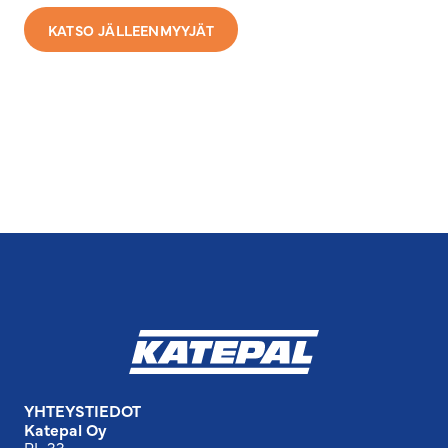
KATSO JÄLLEENMYYJÄT
YHTEYSTIEDOT
Katepal Oy
PL 33