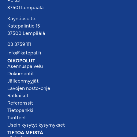
37501 Lempäälä
Käyntiosoite:
Katepalintie 15
37500 Lempäälä
03 3759 111
info@katepal.fi
OIKOPOLUT
Asennuspalvelu
Dokumentit
Jälleenmyyjät
Lavojen nosto-ohje
Ratkaisut
Referenssit
Tietopankki
Tuotteet
Usein kysytyt kysymykset
TIETOA MEISTÄ