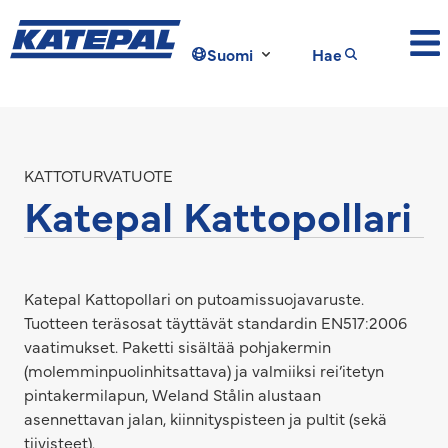
Suomi
Hae
KATTOTURVATUOTE
Katepal Kattopollari
Katepal Kattopollari on putoamissuojavaruste.
Tuotteen teräsosat täyttävät standardin EN517:2006
vaatimukset. Paketti sisältää pohjakermin
(molemminpuolinhitsattava) ja valmiiksi rei’itetyn
pintakermilapun, Weland Stålin alustaan
asennettavan jalan, kiinnityspisteen ja pultit (sekä
tiivisteet).