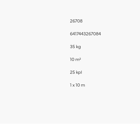
26708
6417443267084
35 kg
10 m²
25 kpl
1 x 10 m