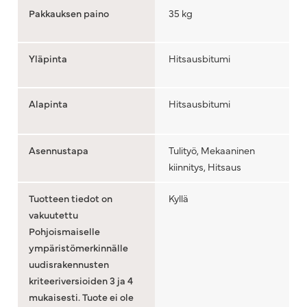
Pakkauksen paino
35 kg
Yläpinta
Hitsausbitumi
Alapinta
Hitsausbitumi
Asennustapa
Tulityö, Mekaaninen
kiinnitys, Hitsaus
Tuotteen tiedot on
Kyllä
vakuutettu
Pohjoismaiselle
ympäristömerkinnälle
uudisrakennusten
kriteeriversioiden 3 ja 4
mukaisesti. Tuote ei ole