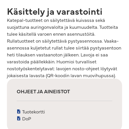
Käsittely ja varastointi
Katepal-tuotteet on säilytettävä kuivassa sekä
suojattuna auringonvalolta ja kuumuudelta. Tuotteita
tulee käsitellä varoen ennen asennustöitä.
Rullatuotteet on säilytettävä pystyasennossa. Vaaka-
asennossa kuljetetut rullat tulee siirtää pystyasentoon
heti tilauksen vastaanoton jälkeen. Lavoja ei saa
varastoida päällekkäin. Huomioi turvalliset
nostotyöskentelytavat: lavojen nosto-ohjeet löytyvät
jokaisesta lavasta (QR-koodin lavan muovihupussa).
OHJEET JA AINEISTOT
Tuotekortti
DoP