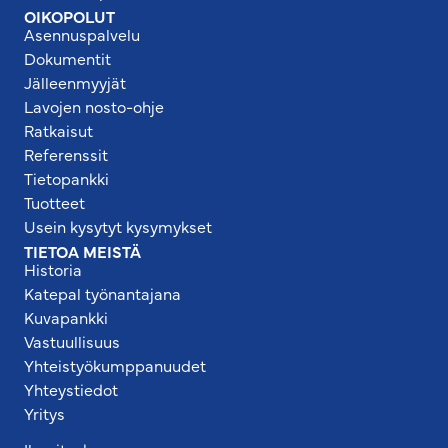
OIKOPOLUT
Asennuspalvelu
Dokumentit
Jälleenmyyjät
Lavojen nosto-ohje
Ratkaisut
Referenssit
Tietopankki
Tuotteet
Usein kysytyt kysymykset
TIETOA MEISTÄ
Historia
Katepal työnantajana
Kuvapankki
Vastuullisuus
Yhteistyökumppanuudet
Yhteystiedot
Yritys