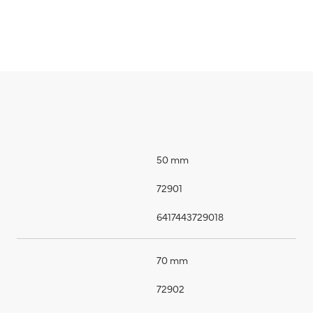
50 mm
72901
6417443729018
70 mm
72902