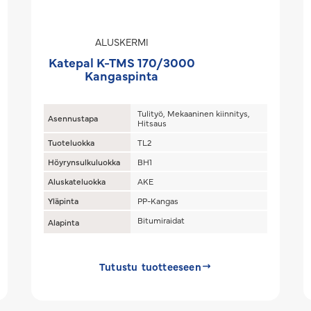
ALUSKERMI
Katepal K-TMS 170/3000
Kangaspinta
Tulityö, Mekaaninen kiinnitys,
Asennustapa
Hitsaus
Tuoteluokka
TL2
Höyrynsulkuluokka
BH1
Aluskateluokka
AKE
Yläpinta
PP-Kangas
Bitumiraidat
Alapinta
Tutustu tuotteeseen