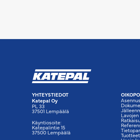
YHTEYSTIEDOT
OIKOPO
Asennus
Katepal Oy
Dokumen
PL 33
Jälleen
37501 Lempäälä
Lavojen
Ratkais
Käyntiosoite:
Referen
Katepalintie 15
Tietopa
37500 Lempäälä
Tuotteet
Usein k