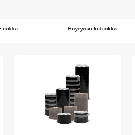
eluokka
Höyrynsulkuluokka