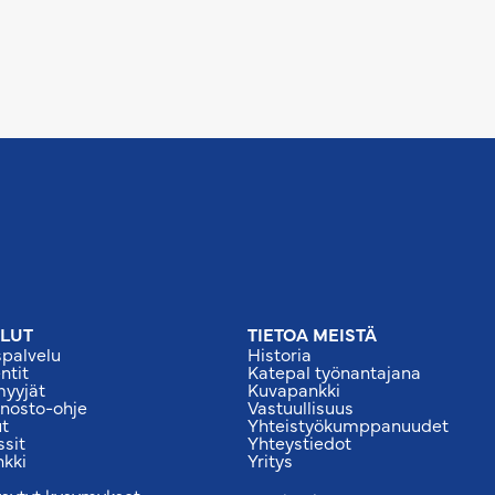
LUT
TIETOA MEISTÄ
palvelu
Historia
tit
Katepal työnantajana
myyjät
Kuvapankki
 nosto-ohje
Vastuullisuus
ut
Yhteistyökumppanuudet
ssit
Yhteystiedot
nkki
Yritys
ysytyt kysymykset