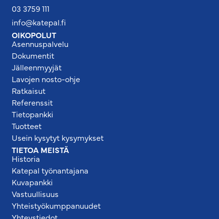
03 3759 111
info@katepal.fi
OIKOPOLUT
Asennuspalvelu
Dokumentit
Jälleenmyyjät
Lavojen nosto-ohje
Ratkaisut
Referenssit
Tietopankki
Tuotteet
Usein kysytyt kysymykset
TIETOA MEISTÄ
Historia
Katepal työnantajana
Kuvapankki
Vastuullisuus
Yhteistyökumppanuudet
Yhteystiedot