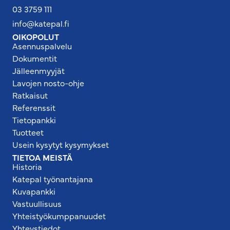
03 3759 111
info@katepal.fi
OIKOPOLUT
Asennuspalvelu
Dokumentit
Jälleenmyyjät
Lavojen nosto-ohje
Ratkaisut
Referenssit
Tietopankki
Tuotteet
Usein kysytyt kysymykset
TIETOA MEISTÄ
Historia
Katepal työnantajana
Kuvapankki
Vastuullisuus
Yhteistyökumppanuudet
Yhteystiedot